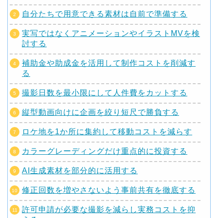
自分たちで用意できる素材は自前で準備する
実写ではなくアニメーションやイラストMVを検
討する
補助金や助成金を活用して制作コストを削減す
る
撮影日数を最小限にして人件費をカットする
縦型動画向けに企画を絞り短尺で勝負する
ロケ地を1か所に集約して移動コストを減らす
カラーグレーディングだけ重点的に投資する
AI生成素材を部分的に活用する
修正回数を増やさないよう事前共有を徹底する
許可申請が必要な撮影を減らし実務コストを抑