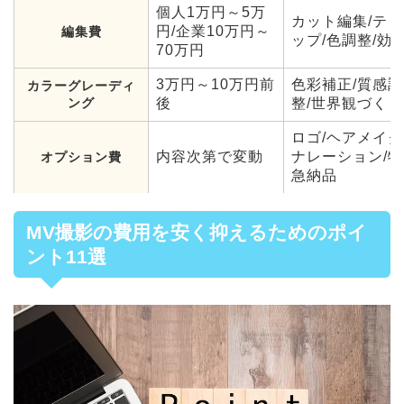
個人1万円～5万
カット編集/テロ
円/企業10万円～
編集費
ップ/色調整/効
70万円
3万円～10万円前
色彩補正/質感調
カラーグレーディ
ング
後
整/世界観づくり
ロゴ/ヘアメイク
内容次第で変動
ナレーション/特
オプション費
急納品
MV撮影の費用を安く抑えるためのポイ
ント11選