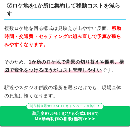
⑦ロケ地を1か所に集約して移動コストを減ら
す
複数ロケ地を回る構成は見映えが出やすい反面、
移動
時間・交通費・セッティングの組み直しで予算が膨ら
みやすくなります。
そのため、
1か所のロケ地で背景の切り替えや照明、構
図で変化をつけるほうがコスト管理しやすい
です。
駅近やスタジオ併設の場所を選ぶだけでも、現場全体
の負担は軽くなります。
制作料金最大10%OFFキャンペーン実施中！
屋外と屋内を離れた場所で撮るより、
同一施設内で撮
満足度97.5%！むびる公式LINEで
MV動画制作の相談(無料)➤➤➤
り分けられる会場のほうが総額は下がりやすい
です。