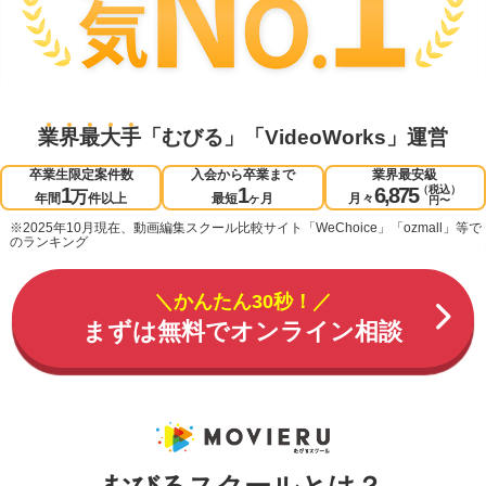
業
界
最
大
手
「むびる」「VideoWorks」運営
卒業生限定案件数
入会から卒業まで
業界最安級
1
1
6,875
（税込）
万
年間
件以上
最短
ヶ月
月々
円〜
※2025年10月現在、動画編集スクール比較サイト「WeChoice」「ozmall」等で
のランキング
＼かんたん30秒！／
まずは無料でオンライン相談