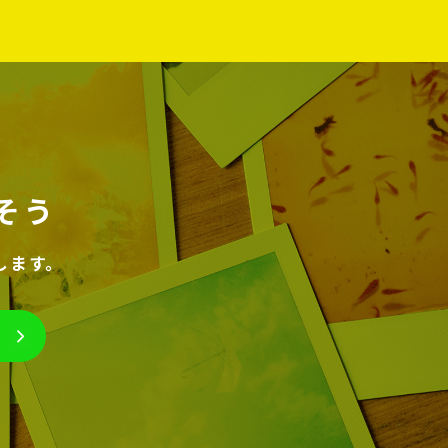
そう
します。