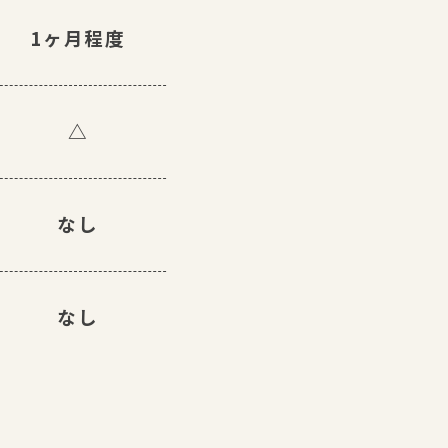
1ヶ月程度
△
なし
なし