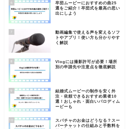
6
卒団ムービーにおすすめの曲25
選をご紹介！卒団式を最高の思い
出にしよう
7
動画編集で使える声を変えるソフ
トやアプリ！使い方も分かりやす
く解説
8
Vlogには撮影許可が必要！場所
別の申請先や注意点を徹底解説
9
結婚式ムービーの制作を安く外
注・依頼できるおすすめ業者10
選！おしゃれ・面白いパロディム
ービーも
10
スパチャのお金はどうなる？スー
パーチャットの仕組みと手数料を