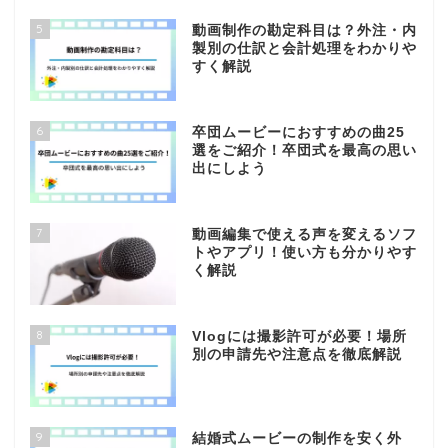
5
動画制作の勘定科目は？外注・内
製別の仕訳と会計処理をわかりや
すく解説
6
卒団ムービーにおすすめの曲25
選をご紹介！卒団式を最高の思い
出にしよう
7
動画編集で使える声を変えるソフ
トやアプリ！使い方も分かりやす
く解説
8
Vlogには撮影許可が必要！場所
別の申請先や注意点を徹底解説
9
結婚式ムービーの制作を安く外