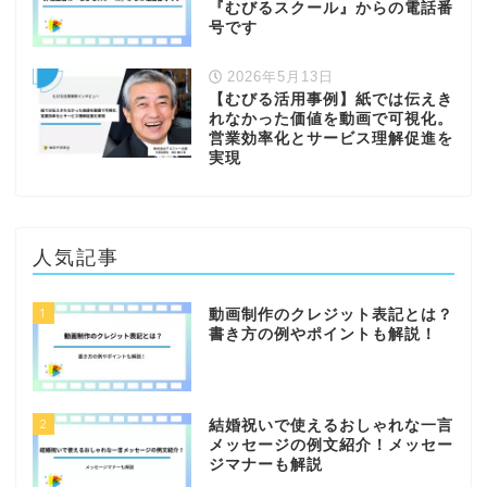
『むびるスクール』からの電話番
号です
2026年5月13日
【むびる活用事例】紙では伝えき
れなかった価値を動画で可視化。
営業効率化とサービス理解促進を
実現
人気記事
1
動画制作のクレジット表記とは？
書き方の例やポイントも解説！
2
結婚祝いで使えるおしゃれな一言
メッセージの例文紹介！メッセー
ジマナーも解説