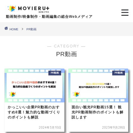
動画制作/映像制作・動画編集の総合Webメディア
HOME
PR動画
― CATEGORY ―
PR動画
PR動画
PR動画
かっこいい企業PR動画のおす
面白い観光PR動画15選！ 観
すめ8選！魅力的な動画づくり
光PR動画制作のポイントも解
のポイントも解説
説します
2024年3月10日
2023年9月28日