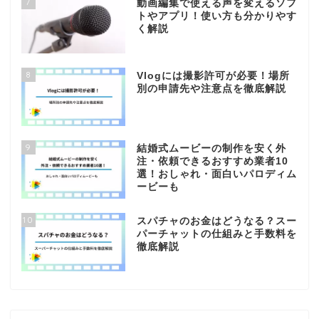
7
動画編集で使える声を変えるソフ
トやアプリ！使い方も分かりやす
く解説
8
Vlogには撮影許可が必要！場所
別の申請先や注意点を徹底解説
9
結婚式ムービーの制作を安く外
注・依頼できるおすすめ業者10
選！おしゃれ・面白いパロディム
ービーも
10
スパチャのお金はどうなる？スー
パーチャットの仕組みと手数料を
徹底解説