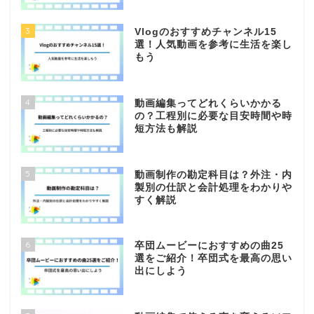
3
Vlogのおすすめチャンネル15
選！人気動画を参考に生活を楽し
もう
4
動画編集ってどれくらいかかる
の？工程別に必要な目安時間や時
短方法も解説
5
動画制作の勘定科目は？外注・内
製別の仕訳と会計処理をわかりや
すく解説
6
卒団ムービーにおすすめの曲25
選をご紹介！卒団式を最高の思い
出にしよう