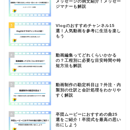
メッセージの例文紹介！メッセー
ジマナーも解説
3
Vlogのおすすめチャンネル15
選！人気動画を参考に生活を楽し
もう
4
動画編集ってどれくらいかかる
の？工程別に必要な目安時間や時
短方法も解説
5
動画制作の勘定科目は？外注・内
製別の仕訳と会計処理をわかりや
すく解説
6
卒団ムービーにおすすめの曲25
選をご紹介！卒団式を最高の思い
出にしよう