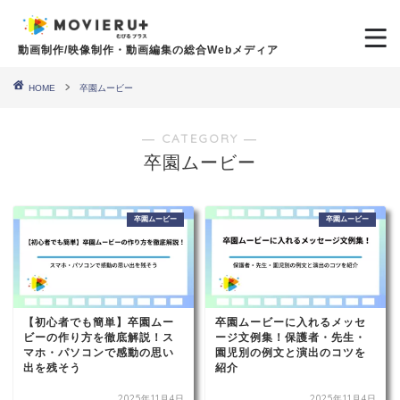
動画制作/映像制作・動画編集の総合Webメディア
HOME
卒園ムービー
― CATEGORY ―
卒園ムービー
卒園ムービー
卒園ムービー
【初心者でも簡単】卒園ムー
卒園ムービーに入れるメッセ
ビーの作り方を徹底解説！ス
ージ文例集！保護者・先生・
マホ・パソコンで感動の思い
園児別の例文と演出のコツを
出を残そう
紹介
2025年11月4日
2025年11月4日