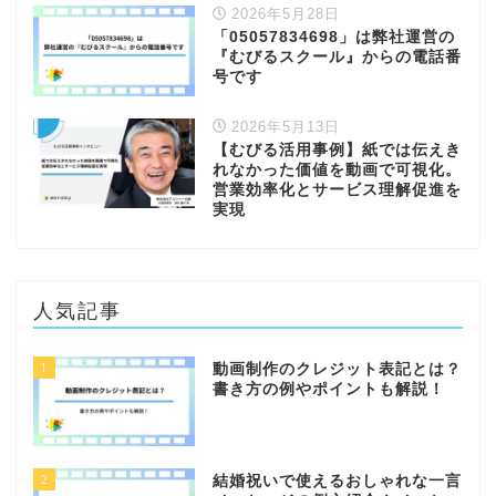
2026年5月28日
「05057834698」は弊社運営の
『むびるスクール』からの電話番
号です
2026年5月13日
【むびる活用事例】紙では伝えき
れなかった価値を動画で可視化。
営業効率化とサービス理解促進を
実現
人気記事
1
動画制作のクレジット表記とは？
書き方の例やポイントも解説！
2
結婚祝いで使えるおしゃれな一言