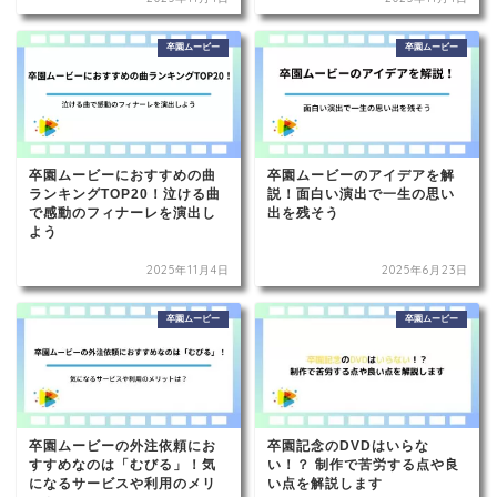
卒園ムービー
卒園ムービー
卒園ムービーにおすすめの曲
卒園ムービーのアイデアを解
ランキングTOP20！泣ける曲
説！面白い演出で一生の思い
で感動のフィナーレを演出し
出を残そう
よう
2025年11月4日
2025年6月23日
卒園ムービー
卒園ムービー
卒園ムービーの外注依頼にお
卒園記念のDVDはいらな
すすめなのは「むびる」！気
い！？ 制作で苦労する点や良
になるサービスや利用のメリ
い点を解説します