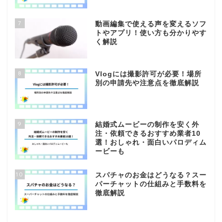
7
動画編集で使える声を変えるソフ
トやアプリ！使い方も分かりやす
く解説
8
Vlogには撮影許可が必要！場所
別の申請先や注意点を徹底解説
9
結婚式ムービーの制作を安く外
注・依頼できるおすすめ業者10
選！おしゃれ・面白いパロディム
ービーも
10
スパチャのお金はどうなる？スー
パーチャットの仕組みと手数料を
徹底解説