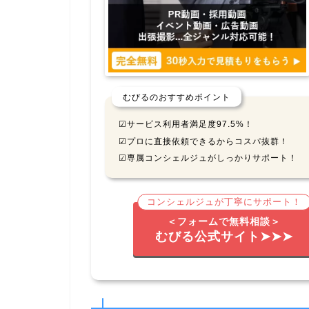
むびるのおすすめポイント
☑サービス利用者満足度97.5%！
☑プロに直接依頼できるからコスパ抜群！
☑専属コンシェルジュがしっかりサポート！
コンシェルジュが丁寧にサポート！
＜フォームで無料相談＞
むびる公式サイト➤➤➤