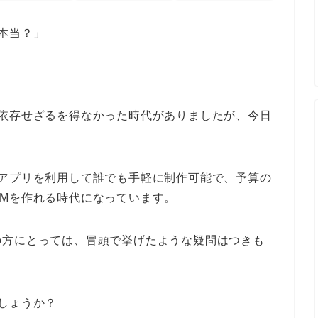
本当？」
に依存せざるを得なかった時代がありましたが、今日
ンアプリを利用して誰でも手軽に制作可能で、予算の
Mを作れる時代になっています。
の方にとっては、冒頭で挙げたような疑問はつきも
しょうか？