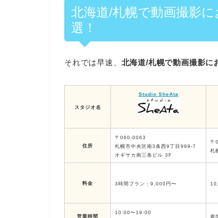
北海道/札幌で動画撮影
選！
それでは早速、
北海道/札幌で動画撮影に
Studio SheAta
スタジオ名
〒060-0063
〒0
住所
札幌市中央区南3条西9丁目999-7
札
オギサカ南三条ビル 3F
料金
3時間プラン：9,000円〜
10
10:00〜19:00
営業時間
要