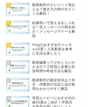
動画制作のクレジット表記
1
とは？書き方の例やポイン
トも解説！
結婚祝いで使えるおしゃれ
2
な一言メッセージの例文紹
介！メッセージマナーも解
説
Vlogのおすすめチャンネ
3
ル15選！人気動画を参考
に生活を楽しもう
動画編集ってどれくらいか
4
かるの？工程別に必要な目
安時間や時短方法も解説
動画制作の勘定科目は？外
5
注・内製別の仕訳と会計処
理をわかりやすく解説
卒団ムービーにおすすめの
6
曲25選をご紹介！卒団式
を最高の思い出にしよう