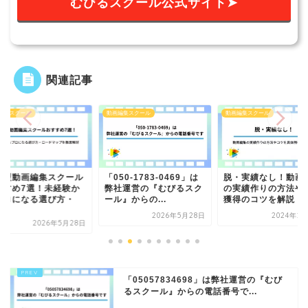
むびるスクール公式サイト➤
関連記事
編集スクール
動画編集スクール
動画編集スクール
学型動画編集スクール
「050-1783-0469」は
脱・実績なし！動画
すすめ7選！未経験か
弊社運営の『むびるスク
の実績作りの方法や
プロになる選び方・
ール』からの...
獲得のコツを解説
.
2026年5月28日
2024年2
2026年5月28日
「05057834698」は弊社運営の『むび
るスクール』からの電話番号で...