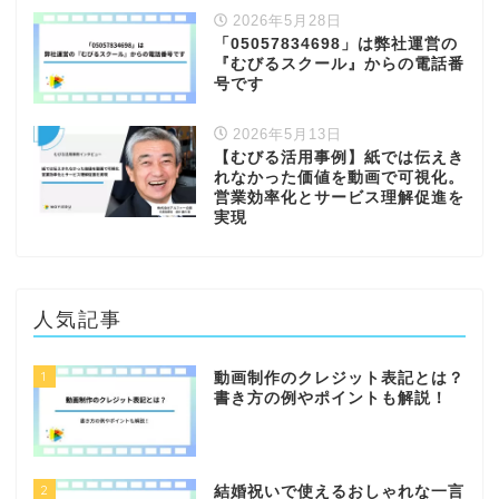
2026年5月28日
「05057834698」は弊社運営の
『むびるスクール』からの電話番
号です
2026年5月13日
【むびる活用事例】紙では伝えき
れなかった価値を動画で可視化。
営業効率化とサービス理解促進を
実現
人気記事
1
動画制作のクレジット表記とは？
書き方の例やポイントも解説！
2
結婚祝いで使えるおしゃれな一言