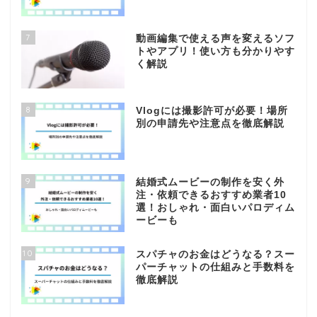
7
動画編集で使える声を変えるソフ
トやアプリ！使い方も分かりやす
く解説
8
Vlogには撮影許可が必要！場所
別の申請先や注意点を徹底解説
9
結婚式ムービーの制作を安く外
注・依頼できるおすすめ業者10
選！おしゃれ・面白いパロディム
ービーも
10
スパチャのお金はどうなる？スー
パーチャットの仕組みと手数料を
徹底解説