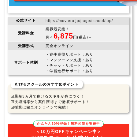
公式サイト
https://movieru.jp/page/school/top/
業界最安級！
受講料金
6,875
月々
円(税込)～
受講形式
完全オンライン
・案件獲得サポート：あり
・マンツーマン支援：あり
サポート体制
・チャットサポート：あり
・学習進行サポート：あり
むびるスクールのおすすめポイント
☑最短3ヵ月で稼げるスキルが身につく！
☑技術指導から案件獲得まで徹底サポート！
☑授業は完全オンラインで完結！
かんたん30秒登録！無料相談を実施中
＜10万円OFFキャンペーン中＞