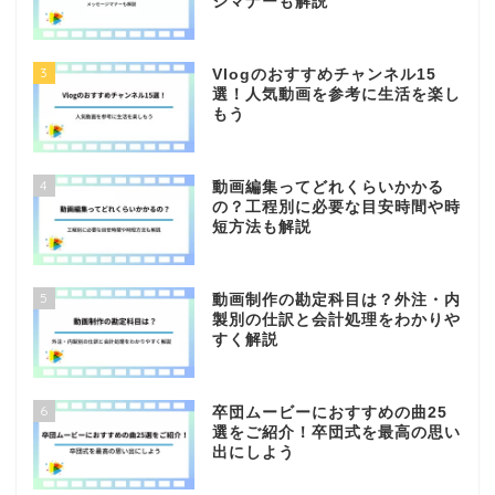
ジマナーも解説
3
Vlogのおすすめチャンネル15
選！人気動画を参考に生活を楽し
もう
4
動画編集ってどれくらいかかる
の？工程別に必要な目安時間や時
短方法も解説
5
動画制作の勘定科目は？外注・内
製別の仕訳と会計処理をわかりや
すく解説
6
卒団ムービーにおすすめの曲25
選をご紹介！卒団式を最高の思い
出にしよう