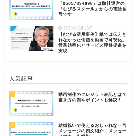
「05057834698」は弊社運営の
『むびるスクール』からの電話番
号です
2026年5月13日
【むびる活用事例】紙では伝えき
れなかった価値を動画で可視化。
営業効率化とサービス理解促進を
実現
人気記事
1
動画制作のクレジット表記とは？
書き方の例やポイントも解説！
2
結婚祝いで使えるおしゃれな一言
メッセージの例文紹介！メッセー