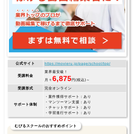
公式サイト
https://movieru.jp/page/school/top/
業界最安級！
受講料金
6,875
月々
円(税込)～
受講形式
完全オンライン
・案件獲得サポート：あり
・マンツーマン支援：あり
サポート体制
・チャットサポート：あり
・学習進行サポート：あり
むびるスクールのおすすめポイント