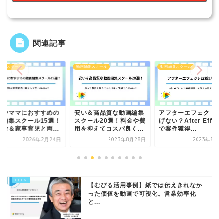
関連記事
編集スクール
動画編集スクール
動画編集スクール
婦やママにおすすめの
安い＆高品質な動画編集
アフターエフェクト
画編集スクール15選！
スクール20選！料金や費
げない？After Effec
経験＆家事育児と両...
用を抑えてコスパ良く...
で案件獲得...
2026年2月24日
2023年8月28日
2023年8月
【むびる活用事例】紙では伝えきれなか
った価値を動画で可視化。営業効率化
と...