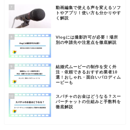
7
動画編集で使える声を変えるソフ
トやアプリ！使い方も分かりやす
く解説
8
Vlogには撮影許可が必要！場所
別の申請先や注意点を徹底解説
9
結婚式ムービーの制作を安く外
注・依頼できるおすすめ業者10
選！おしゃれ・面白いパロディム
ービーも
10
スパチャのお金はどうなる？スー
パーチャットの仕組みと手数料を
徹底解説