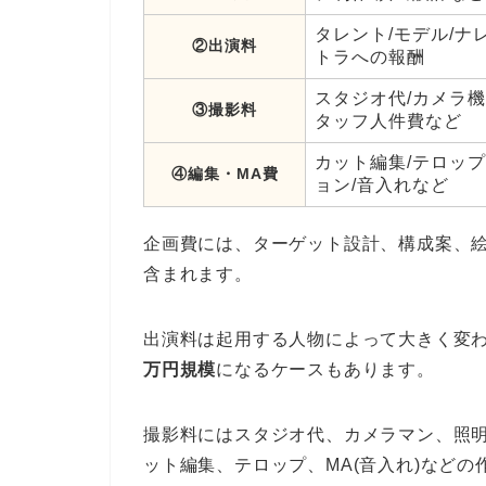
タレント/モデル/ナ
②出演料
トラへの報酬
スタジオ代/カメラ機
③撮影料
タッフ人件費など
カット編集/テロップ
④編集・MA費
ョン/音入れなど
企画費には、ターゲット設計、構成案、
含まれます。
出演料は起用する人物によって大きく変
万円規模
になるケースもあります。
撮影料にはスタジオ代、カメラマン、照
ット編集、テロップ、MA(音入れ)などの