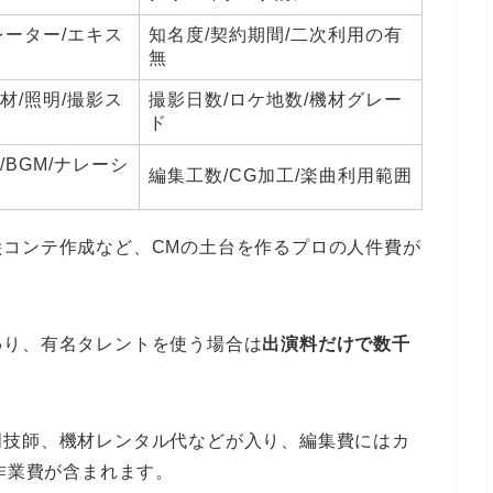
レーター/エキス
知名度/契約期間/二次利用の有
無
材/照明/撮影ス
撮影日数/ロケ地数/機材グレー
ド
/BGM/ナレーシ
編集工数/CG加工/楽曲利用範囲
絵コンテ作成など、CMの土台を作るプロの人件費が
わり、有名タレントを使う場合は
出演料だけで数千
明技師、機材レンタル代などが入り、編集費にはカ
作業費が含まれます。