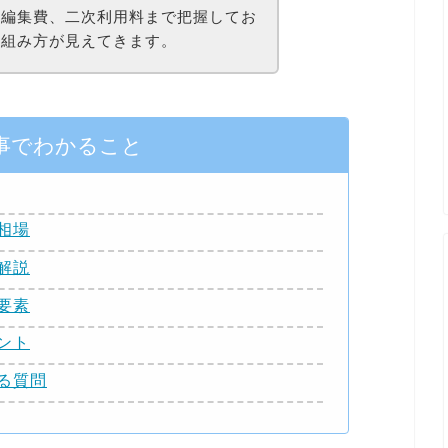
、編集費、二次利用料まで把握してお
の組み方が見えてきます。
事でわかること
相場
解説
要素
ント
る質問