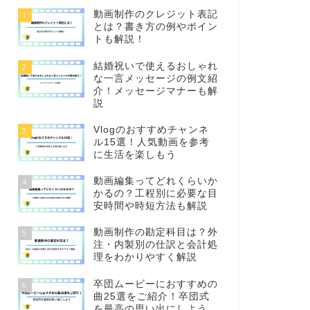
動画制作のクレジット表記
1
とは？書き方の例やポイン
トも解説！
結婚祝いで使えるおしゃれ
2
な一言メッセージの例文紹
介！メッセージマナーも解
説
Vlogのおすすめチャンネ
3
ル15選！人気動画を参考
に生活を楽しもう
動画編集ってどれくらいか
4
かるの？工程別に必要な目
安時間や時短方法も解説
動画制作の勘定科目は？外
5
注・内製別の仕訳と会計処
理をわかりやすく解説
卒団ムービーにおすすめの
6
曲25選をご紹介！卒団式
を最高の思い出にしよう