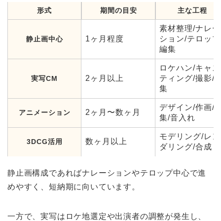
形式
期間の目安
主な工程
素材整理/ナレー
1ヶ月程度
ション/テロップ
静止画中心
編集
ロケハン/キャス
2ヶ月以上
ティング/撮影/
実写CM
集
デザイン/作画/
2ヶ月〜数ヶ月
アニメーション
集/音入れ
モデリング/レン
数ヶ月以上
3DCG活用
ダリング/合成
静止画構成であればナレーションやテロップ中心で進
めやすく、短納期に向いています。
一方で、実写はロケ地選定や出演者の調整が発生し、