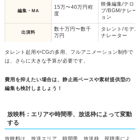
映像編集/テロッ
15万〜40万円程
プ/BGM/ナレー
編集・MA
度
ョン
数十万円〜数千
タレント/モデル
出演料
万円
ナレーター
タレント起用やCGの多用、フルアニメーション制作で
は、さらに大きな予算が必要です。
費用を抑えたい場合は、静止画ベースや素材提供型の
編集も検討しましょう！
放映料：エリアや時間帯、放送枠によって変動
する
放映料は、放送エリア、時間帯、放送枠、視聴率によ