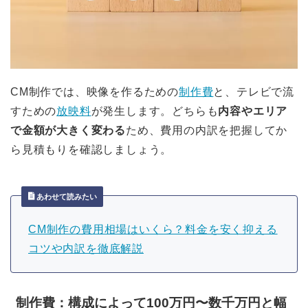
CM制作では、映像を作るための
制作費
と、テレビで流
すための
放映料
が発生します。どちらも
内容やエリア
で金額が大きく変わる
ため、費用の内訳を把握してか
ら見積もりを確認しましょう。
あわせて読みたい
CM制作の費用相場はいくら？料金を安く抑える
コツや内訳を徹底解説
制作費：構成によって100万円〜数千万円と幅