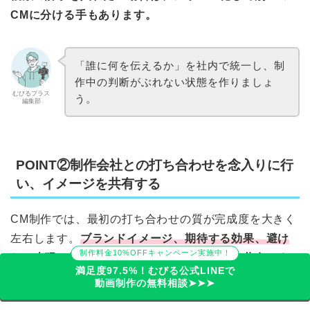
CMに分ける手もあります。
「誰に何を伝えるか」を社内で統一し、制
作中の判断がぶれない状態を作りましょ
むびるプラス
う。
編集部
POINT②制作会社との打ち合わせを念入りに行
い、イメージを共有する
CM制作では、最初の打ち合わせの質が完成度を大きく
左右します。
ブランドイメージ、期待する効果、避け
制作料金10%OFFキャンペーン実施中！
たい表現、予算の上限を制作会社へ具体的に共有しま
満足度97.5%！むびる公式LINEで
しょう。
動画制作の無料相談➤➤➤