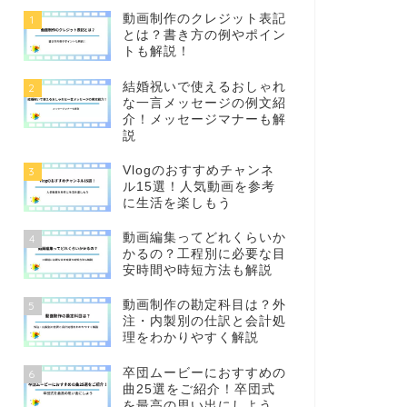
動画制作のクレジット表記
1
とは？書き方の例やポイン
トも解説！
結婚祝いで使えるおしゃれ
2
な一言メッセージの例文紹
介！メッセージマナーも解
説
Vlogのおすすめチャンネ
3
ル15選！人気動画を参考
に生活を楽しもう
動画編集ってどれくらいか
4
かるの？工程別に必要な目
安時間や時短方法も解説
動画制作の勘定科目は？外
5
注・内製別の仕訳と会計処
理をわかりやすく解説
卒団ムービーにおすすめの
6
曲25選をご紹介！卒団式
を最高の思い出にしよう