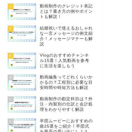
動画制作のクレジット表記
1
とは？書き方の例やポイン
トも解説！
結婚祝いで使えるおしゃれ
2
な一言メッセージの例文紹
介！メッセージマナーも解
説
Vlogのおすすめチャンネ
3
ル15選！人気動画を参考
に生活を楽しもう
動画編集ってどれくらいか
4
かるの？工程別に必要な目
安時間や時短方法も解説
動画制作の勘定科目は？外
5
注・内製別の仕訳と会計処
理をわかりやすく解説
卒団ムービーにおすすめの
6
曲25選をご紹介！卒団式
を最高の思い出にしよう