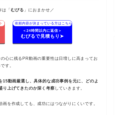
作は「
むびる
」におまかせ／
ト！
依頼内容が決まっている方はこちら
＜24時間以内に返信＞
むびるで見積もり➤
の心に残るPR動画の重要性は日増しに高まってお
いです。
を15動画厳選し、具体的な成功事例を元に、どのよ
盛り上げてきたのか深く考察
していきます。
動画を作成しても、成功にはつながりにくいです。