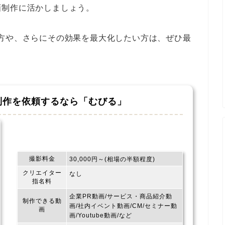
画制作に活かしましょう。
方や、さらにその効果を最大化したい方は、ぜひ最
制作を依頼するなら
「むびる」
撮影料金
30,000円～(相場の半額程度)
クリエイター
なし
指名料
企業PR動画/サービス・商品紹介動
制作できる動
画/社内イベント動画/CM/セミナー動
画
画/Youtube動画/など