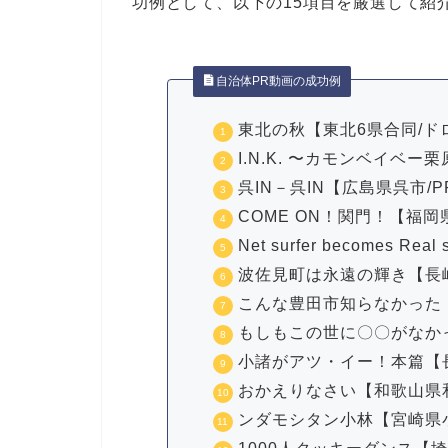
功例として、以下の15項目を厳選して紹
自治体PR動画の成功例
東北の秋【東北6県合同/ド
I.N.K. 〜カモンベイベ
呉IN－呉IN【広島県呉市/
COME ON！関門！【福
Net surfer becomes R
波佐見町は永遠の輝き【長
こんな豊田市知らなかった
もしもこの世に〇〇がなか
小諸がアツ・イー！本篇【
おかえりなさい【和歌山県
ンダモシタン小林【宮崎県