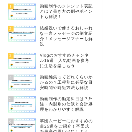
動画制作のクレジット表記
1
とは？書き方の例やポイン
トも解説！
結婚祝いで使えるおしゃれ
2
な一言メッセージの例文紹
介！メッセージマナーも解
説
Vlogのおすすめチャンネ
3
ル15選！人気動画を参考
に生活を楽しもう
動画編集ってどれくらいか
4
かるの？工程別に必要な目
安時間や時短方法も解説
動画制作の勘定科目は？外
5
注・内製別の仕訳と会計処
理をわかりやすく解説
卒団ムービーにおすすめの
6
曲25選をご紹介！卒団式
を最高の思い出にしよう