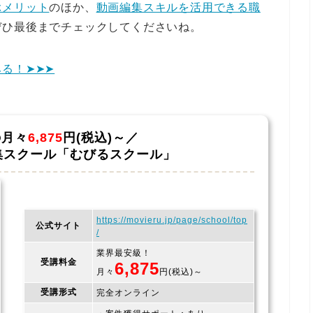
ぶメリット
のほか、
動画編集スキルを活用できる職
ぜひ最後までチェックしてくださいね。
る！➤➤➤
の月々
6,875
円(税込)～／
集スクール「むびるスクール」
https://movieru.jp/page/school/top
公式サイト
/
業界最安級！
受講料金
6,875
月々
円(税込)～
受講形式
完全オンライン