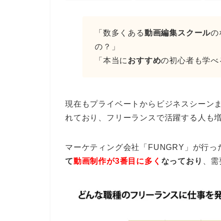
「数多くある
動画編集スクール
の
の？」
「本当に
おすすめ
の初心者も学べ
現在もプライベートからビジネスシーン
れており、フリーランスで活躍する人も
マーケティング会社「FUNGRY」が行っ
て
動画制作が3番目に多く
なっており
、需