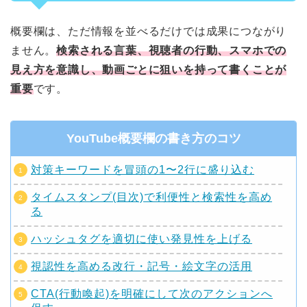
概要欄は、ただ情報を並べるだけでは成果につながり
ません。
検索される言葉、視聴者の行動、スマホでの
見え方を意識し、動画ごとに狙いを持って書くことが
重要
です。
YouTube概要欄の書き方のコツ
対策キーワードを冒頭の1〜2行に盛り込む
タイムスタンプ(目次)で利便性と検索性を高め
る
ハッシュタグを適切に使い発見性を上げる
視認性を高める改行・記号・絵文字の活用
CTA(行動喚起)を明確にして次のアクションへ