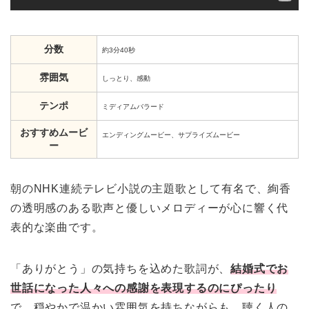
分数
約3分40秒
雰囲気
しっとり、感動
テンポ
ミディアムバラード
おすすめムービ
エンディングムービー、サプライズムービー
ー
朝のNHK連続テレビ小説の主題歌として有名で、絢香
の透明感のある歌声と優しいメロディーが心に響く代
表的な楽曲です。
「ありがとう」の気持ちを込めた歌詞が、
結婚式でお
世話になった人々への感謝を表現するのにぴったり
で、穏やかで温かい雰囲気を持ちながらも、聴く人の