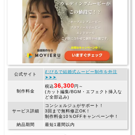
むびるで結婚式ムービー制作を外注
公式サイト
➤➤➤
36,300
税込
円～
制作料金
(カット編集/BGM・エフェクト挿入な
ど全部込み)
コンシェルジュがサポート！
サービス詳細
3回まで無料修正OK！
制作料金10％OFFキャンペーン中！
納品期間
最短1週間以内