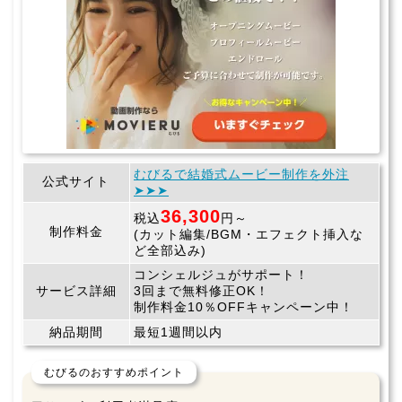
むびるで結婚式ムービー制作を外注
公式サイト
➤➤➤
36,300
税込
円～
制作料金
(カット編集/BGM・エフェクト挿入な
ど全部込み)
コンシェルジュがサポート！
サービス詳細
3回まで無料修正OK！
制作料金10％OFFキャンペーン中！
納品期間
最短1週間以内
むびるのおすすめポイント