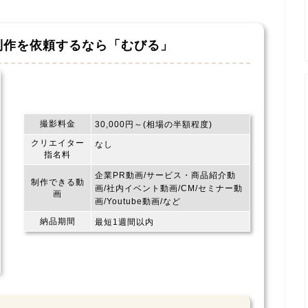
制作を依頼するなら
「むびる」
撮影料金
30,000円～(相場の半額程度)
クリエイター
なし
指名料
企業PR動画/サービス・商品紹介動
制作できる動
画/社内イベント動画/CM/セミナー動
画
画/Youtube動画/など
納品期間
最短1週間以内