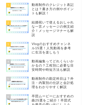
動画制作のクレジット表記
1
とは？書き方の例やポイン
トも解説！
結婚祝いで使えるおしゃれ
2
な一言メッセージの例文紹
介！メッセージマナーも解
説
Vlogのおすすめチャンネ
3
ル15選！人気動画を参考
に生活を楽しもう
動画編集ってどれくらいか
4
かるの？工程別に必要な目
安時間や時短方法も解説
動画制作の勘定科目は？外
5
注・内製別の仕訳と会計処
理をわかりやすく解説
卒団ムービーにおすすめの
6
曲25選をご紹介！卒団式
を最高の思い出にしよう