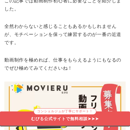
この記事では動画制作初心者に必要なことを紹介しま
した。
全然わからないと感じることもあるかもしれません
が、モチベーションを保って練習するのが一番の近道
です。
動画制作を極めれば、仕事をもらえるようにもなるの
でぜひ極めてみてくださいね！
コンシェルジュが丁寧にサポート！
むびる公式サイトで無料相談➤➤➤