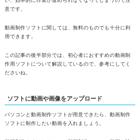
い、効率的に作業が進められなくなってしまうので注
意です。
動画制作ソフトに関しては、無料のものでも十分に利
用できます。
この記事の後半部分では、初心者におすすめの動画制
作用ソフトについて解説しているので、参考にしてく
ださいね。
ソフトに動画や画像をアップロード
パソコンと動画制作ソフトが用意できたら、動画制作
ソフトに制作したい動画を入れましょう。