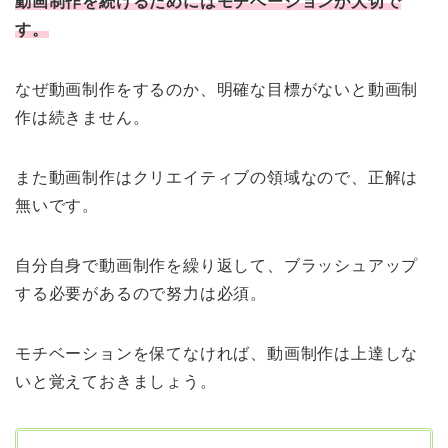
動画制作を続けるためにはモチベーションが大切で
す。
なぜ動画制作をするのか、明確な目標がないと動画制
作は続きません。
また動画制作はクリエイティブの領域なので、正解は
無いです。
自分自身で動画制作を繰り返して、ブラッシュアップ
する必要があるので努力は必須。
モチベーションを保てなければ、動画制作は上達しな
いと覚えておきましょう。