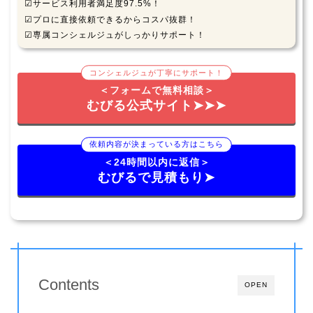
☑サービス利用者満足度97.5%！
☑プロに直接依頼できるからコスパ抜群！
☑専属コンシェルジュがしっかりサポート！
コンシェルジュが丁寧にサポート！
＜フォームで無料相談＞
むびる公式サイト➤➤➤
依頼内容が決まっている方はこちら
＜24時間以内に返信＞
むびるで見積もり➤
Contents
OPEN