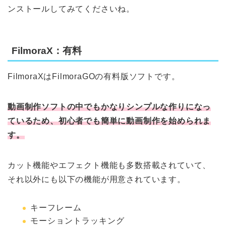
ンストールしてみてくださいね。
FilmoraX：有料
FilmoraXはFilmoraGOの有料版ソフトです。
動画制作ソフトの中でもかなりシンプルな作りになっ
ているため、初心者でも簡単に動画制作を始められま
す。
カット機能やエフェクト機能も多数搭載されていて、
それ以外にも以下の機能が用意されています。
キーフレーム
モーショントラッキング