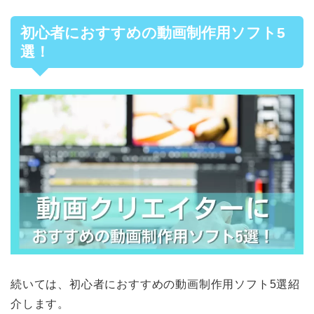
初心者におすすめの動画制作用ソフト5
選！
続いては、初心者におすすめの動画制作用ソフト5選紹
介します。