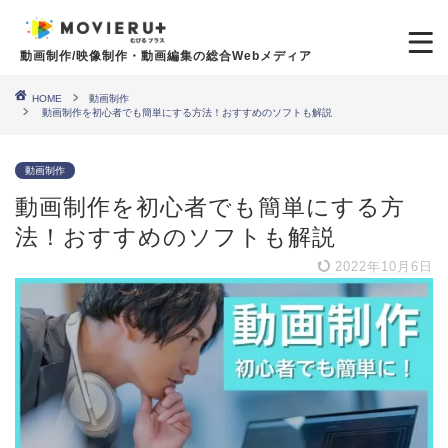
動画制作/映像制作・動画編集の総合Webメディア
HOME
動画制作
動画制作を初心者でも簡単にする方法！おすすめのソフトも解説
動画制作
動画制作を初心者でも簡単にする方
法！おすすめのソフトも解説
2022年10月6日