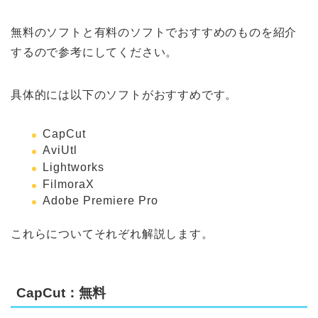
無料のソフトと有料のソフトでおすすめのものを紹介
するので参考にしてください。
具体的には以下のソフトがおすすめです。
CapCut
AviUtl
Lightworks
FilmoraX
Adobe Premiere Pro
これらについてそれぞれ解説します。
CapCut：無料