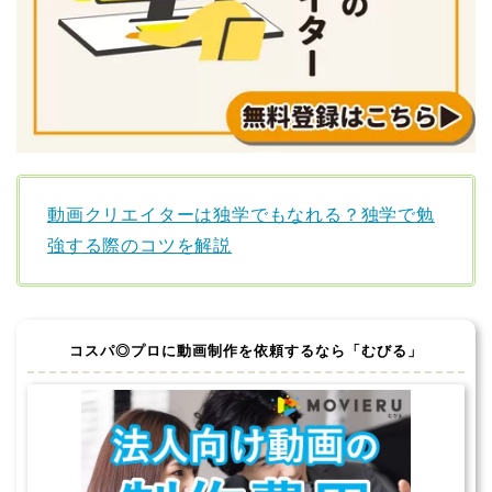
動画クリエイターは独学でもなれる？独学で勉
強する際のコツを解説
コスパ◎プロに動画制作を依頼するなら
「むびる」