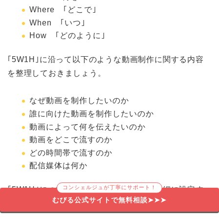
Where ｢どこで｣
When ｢いつ｣
How ｢どのように｣
｢5W1H｣に沿って以下のような動画制作に関する内容
を整理しておきましょう。
なぜ動画を制作したいのか
誰に向けた動画を制作したいのか
動画によって何を伝えたいのか
動画をどこで流すのか
どの時間帯で流すのか
配信媒体は何か
コンシェルジュが丁寧にサポート！
｢5W1H｣について考える際はできるだけ詳細に設定す
むびる公式サイトで無料相談➤➤➤
ることが重要です。