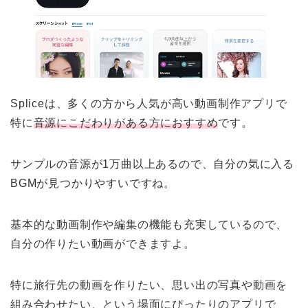
Spliceは、多くの方から人気が高い動画制作アプリで
特に
音源にこだわりがある方におすすめ
です。
サンプルの音源が1万曲以上あるので、自分の気に入る
BGMが見つかりやすいですね。
基本的な動画制作や編集の機能も充実しているので、
自分の作りたい動画ができますよ。
特に旅行先の動画を作りたい、思い出の写真や動画を
組み合わせたい、という場面にぴったりのアプリで