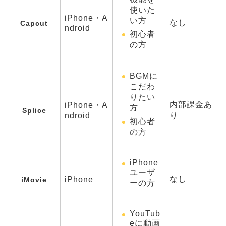
使いた
iPhone・A
い方
なし
Capcut
ndroid
初心者
の方
BGMに
こだわ
りたい
内部課金あ
iPhone・A
方
Splice
ndroid
り
初心者
の方
iPhone
ユーザ
なし
iPhone
iMovie
ーの方
YouTub
eに動画