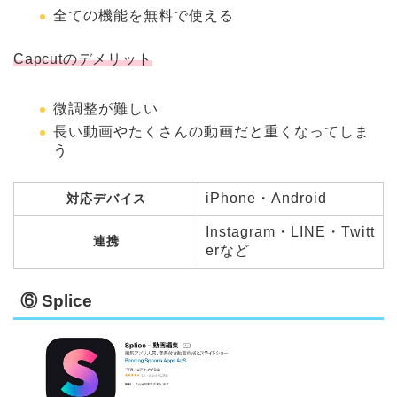
全ての機能を無料で使える
Capcutのデメリット
微調整が難しい
長い動画やたくさんの動画だと重くなってしま
う
iPhone・Android
対応デバイス
Instagram・LINE・Twitt
連携
erなど
⑥ Splice