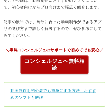
そこで今回は、動画制作におすすめのアプリについ
て、初心者向けからプロ向けまで幅広く紹介します。
記事の後半では、自分に合った動画制作ができるアプ
リの選び方まで詳しく解説するので、ぜひ参考にして
みてください。
＼専属コンシェルジュのサポートで初めてでも安心／
コンシェルジュへ無料相
談
動画制作を初心者でも簡単にする方法！おすす
めのソフトも解説