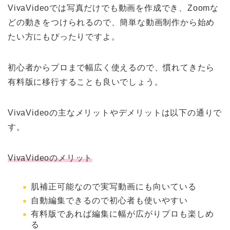
VivaVideoでは写真だけでも動画を作成でき、Zoomな
どの動きをつけられるので、簡単な動画制作から始め
たい方にもぴったりですよ。
初心者からプロまで幅広く使えるので、慣れてきたら
有料版に移行することも良いでしょう。
VivaVideoの主なメリットやデメリットは以下の通りで
す。
VivaVideoのメリット
肌補正可能なので実写動画にも向いている
自動編集できるので初心者も使いやすい
有料版であれば編集に幅が広がりプロも楽しめ
る