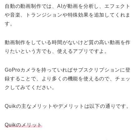
自動の動画制作では、AIが動画を分析し、エフェクト
や音楽、トランジションや特殊効果を追加してくれま
す。
動画制作をしている時間がないけど質の高い動画を作
りたいという方でも、使えるアプリですよ。
GoProカメラを持っていればサブスクリプションに登
録することで、より多くの機能を使えるので、チェッ
クしてみてください。
Quikの主なメリットやデメリットは以下の通りです。
Quikのメリット