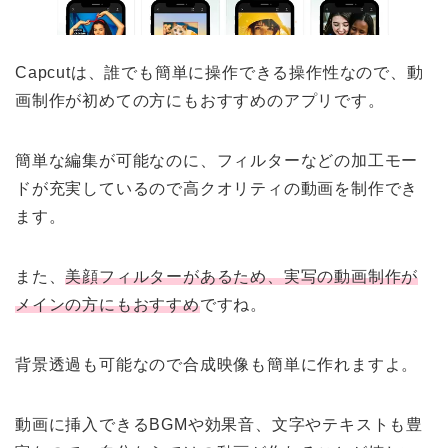
Capcutは、誰でも簡単に操作できる操作性なので、動
画制作が初めての方にもおすすめのアプリです。
簡単な編集が可能なのに、フィルターなどの加工モー
ドが充実しているので高クオリティの動画を制作でき
ます。
また、
美顔フィルターがあるため、実写の動画制作が
メインの方にもおすすめ
ですね。
背景透過も可能なので合成映像も簡単に作れますよ。
動画に挿入できるBGMや効果音、文字やテキストも豊