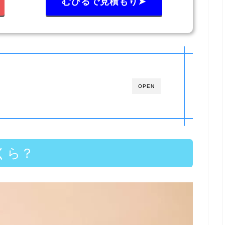
むびるで見積もり➤
OPEN
くら？