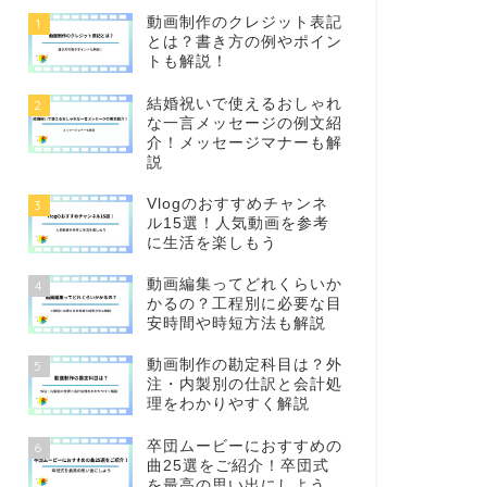
動画制作のクレジット表記
1
とは？書き方の例やポイン
トも解説！
結婚祝いで使えるおしゃれ
2
な一言メッセージの例文紹
介！メッセージマナーも解
説
Vlogのおすすめチャンネ
3
ル15選！人気動画を参考
に生活を楽しもう
動画編集ってどれくらいか
4
かるの？工程別に必要な目
安時間や時短方法も解説
動画制作の勘定科目は？外
5
注・内製別の仕訳と会計処
理をわかりやすく解説
卒団ムービーにおすすめの
6
曲25選をご紹介！卒団式
を最高の思い出にしよう