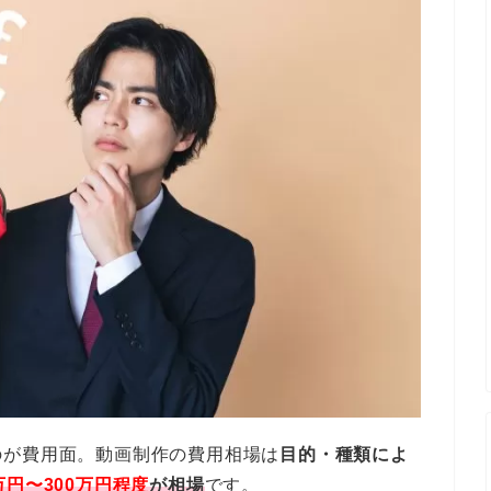
のが費用面。動画制作の費用相場は
目的・種類によ
万円〜300万円程度
が相場
です。