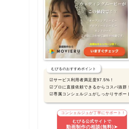
むびるのおすすめポイント
☑サービス利用者満足度97.5%！
☑プロに直接依頼できるからコスパ抜群
☑専属コンシェルジュがしっかりサポー
コンシェルジュが丁寧にサポート！
むびる公式サイトで
動画制作の相談(無料)➤