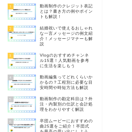
動画制作のクレジット表記
1
とは？書き方の例やポイン
トも解説！
29,800円(税込)
結婚祝いで使えるおしゃれ
2
オリジナルムービー
6,900円〜
約7,000円〜55,000円
な一言メッセージの例文紹
制作：39,800円(税
介！メッセージマナーも解
込)
説
最短1日 (クリエイターに
約2〜3週間
約3日〜6週間
Vlogのおすすめチャンネ
3
よる)
ル15選！人気動画を参考
に生活を楽しもう
動画編集ってどれくらいか
4
1営業日制作：3,400円〜
最短3週間 (＋5,000円)
クリエイターによる
かるの？工程別に必要な目
安時間や時短方法も解説
動画制作の勘定科目は？外
5
注・内製別の仕訳と会計処
2種類
約70種類
クリエイターによる
理をわかりやすく解説
卒団ムービーにおすすめの
6
曲25選をご紹介！卒団式
を最高の思い出にしよう