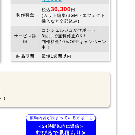
36,300
税込
円～
制作料金
(カット編集/BGM・エフェクト
挿入など全部込み)
コンシェルジュがサポート！
サービス詳
3回まで無料修正OK！
細
制作料金10％OFFキャンペーン
中！
納品期間
最短1週間以内
！
ト！
依頼内容が決まっている方はこちら
＜24時間以内に返信＞
むびるで見積もり➤