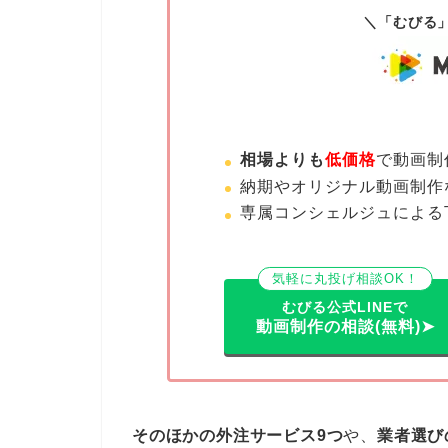
＼「むびる
相場よりも
低価格
で動画制
納期やオリジナル動画制作
専属コンシェルジュによる
気軽に丸投げ相談OK！
むびる公式LINEで
動画制作の相談(無料)➤
そのほかの外注サービス9つ
や、
業者選び