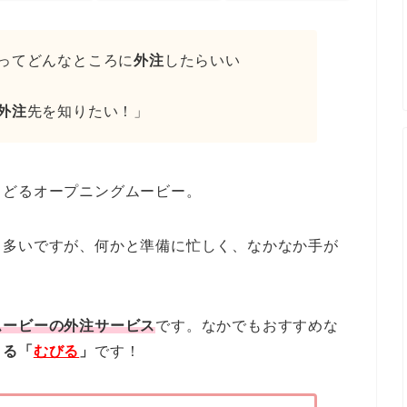
ってどんなところに
外注
したらいい
外注
先を知りたい！」
ろどるオープニングムービー。
も多いですが、何かと準備に忙しく、なかなか手が
ムービーの外注サービス
です。なかでもおすすめな
きる「
むびる
」
です！